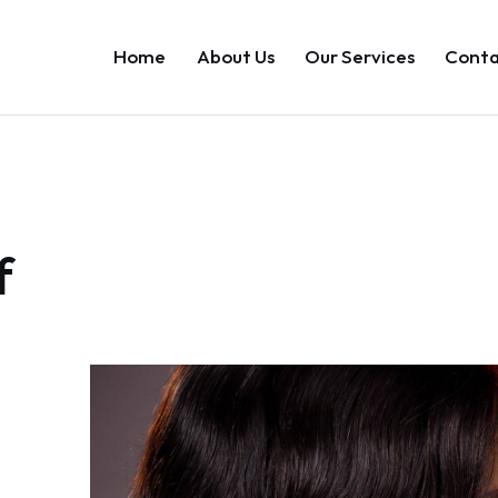
Home
About Us
Our Services
Conta
f