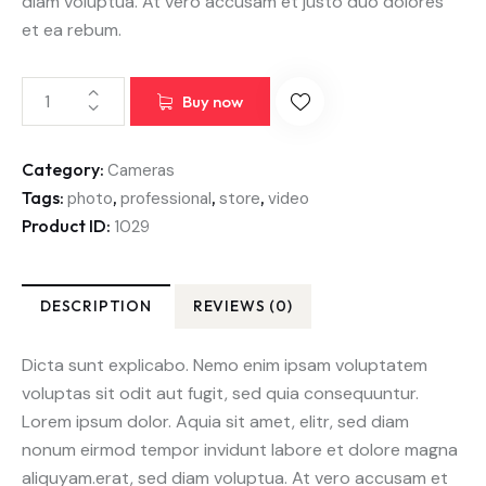
diam voluptua. At vero accusam et justo duo dolores
et ea rebum.
Buy now
Category:
Cameras
Tags:
,
,
,
photo
professional
store
video
Product ID:
1029
DESCRIPTION
REVIEWS (0)
Dicta sunt explicabo. Nemo enim ipsam voluptatem
voluptas sit odit aut fugit, sed quia consequuntur.
Lorem ipsum dolor. Aquia sit amet, elitr, sed diam
nonum eirmod tempor invidunt labore et dolore magna
aliquyam.erat, sed diam voluptua. At vero accusam et