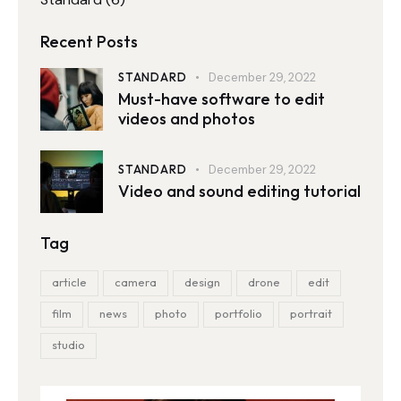
Recent Posts
STANDARD
December 29, 2022
Must-have software to edit
videos and photos
STANDARD
December 29, 2022
Video and sound editing tutorial
Tag
article
camera
design
drone
edit
film
news
photo
portfolio
portrait
studio