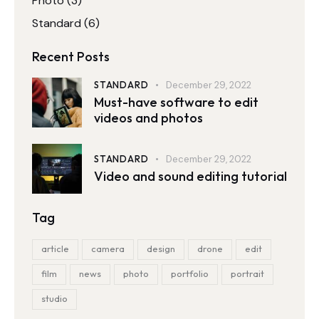
Photo
(3)
Standard
(6)
Recent Posts
STANDARD
December 29, 2022
Must-have software to edit
videos and photos
STANDARD
December 29, 2022
Video and sound editing tutorial
Tag
article
camera
design
drone
edit
film
news
photo
portfolio
portrait
studio