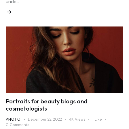
unde…
Portraits for beauty blogs and
cosmetologists
PHOTO
December 22, 2022
4K
Views
1
Like
0
Comments