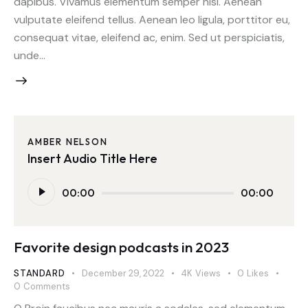
dapibus. Vivamus elementum semper nisi. Aenean
vulputate eleifend tellus. Aenean leo ligula, porttitor eu,
consequat vitae, eleifend ac, enim. Sed ut perspiciatis,
unde…
AMBER NELSON
Insert Audio Title Here
Audio
00:00
00:00
Player
Favorite design podcasts in 2023
STANDARD
December 29, 2022
4K
Views
0
Likes
0
Comments